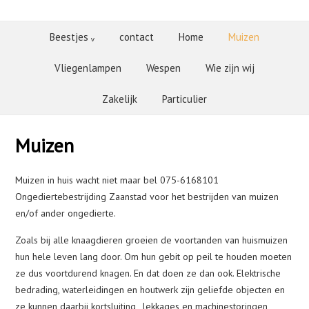
Beestjes ᵥ
contact
Home
Muizen
Vliegenlampen
Wespen
Wie zijn wij
Zakelijk
Particulier
Muizen
Muizen in huis wacht niet maar bel 075-6168101
Ongediertebestrijding Zaanstad voor het bestrijden van muizen
en/of ander ongedierte.
Zoals bij alle knaagdieren groeien de voortanden van huismuizen
hun hele leven lang door. Om hun gebit op peil te houden moeten
ze dus voortdurend knagen. En dat doen ze dan ook. Elektrische
bedrading, waterleidingen en houtwerk zijn geliefde objecten en
ze kunnen daarbij kortsluiting , lekkages en machinestoringen