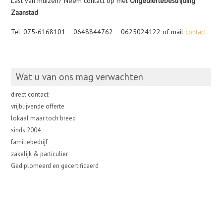
Last van muizen? Neem contact op met
Ongediertebestrijding
Zaanstad
Tel. 075-6168101 0648844762 0625024122 of mail
contact
Wat u van ons mag verwachten
direct contact
vrijblijvende offerte
lokaal maar toch breed
sinds 2004
familiebedrijf
zakelijk & particulier
Gediplomeerd en gecertificeerd