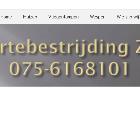
Home
Muizen
Vliegenlampen
Wespen
Wie zijn wij