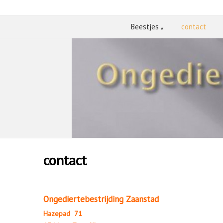
Beestjes ᵥ
contact
contact
Ongediertebestrijding Zaanstad
Hazepad 71